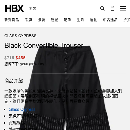
男裝
新到貨品
品牌
服裝
鞋履
配飾
生活
運動
中古逸品
折
GLASS CYPRESS
Black Convertible Trouser
$715
$455
您省下了: $260 (36% Off)
商品介紹
一款吸睛的黑色可變換長褲，採用寬鬆輪廓設計，並於褲腳加入刺
繡細節，展現俐落鮮明的視覺層次。開衩褲腳可摺起並以鈕扣固
定，為日常造型增添更多變化，提升百搭實穿性。
Glass Cypress
黑色可變換長褲
寬鬆輪廓
外露式鈕扣門襟