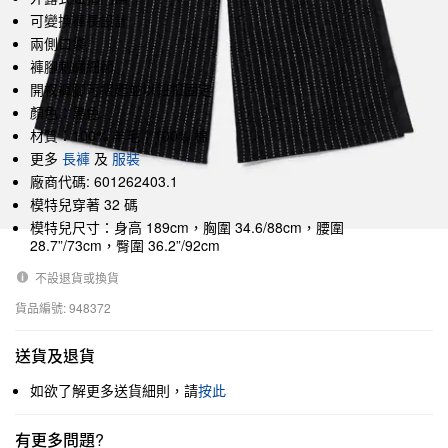
可變換褲長設計
兩側口袋
褲腳刺繡細節
開衩褲腳可摺起並以鈕扣固定
顏色：黑色
材質：100% 羊毛；100% 棉
更多
長褲
及
服裝
廠商代碼: 601262403.1
模特兒穿著 32 碼
模特兒尺寸：身高 189cm，胸圍 34.6/88cm，腰圍
28.7”/73cm，臀圍 36.2”/92cm
不設退貨或換貨
貨品編號: 948372
送貨及退貨
如欲了解更多送貨細則，請
按此
有更多問題?