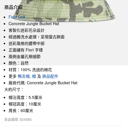
商品介紹
Fiori Golf
Concrete Jungle Bucket Hat
客製化迷彩花朵設計
經過酶洗水處理，呈現復古飾面
迷彩風格的腰帶中部
正面繡有 Fiori 字樣
兩側金屬孔眼細節
顏色：自然
材質：100% 洗過的棉花
更多
鴨舌帽
,
帽
及
飾品配件
廠商代碼: Concrete Jungle Bucket Hat
大約尺寸：
帽沿寬度：5.5厘米
帽冠高度：10厘米
周長：60厘米
貨品編號: 924585