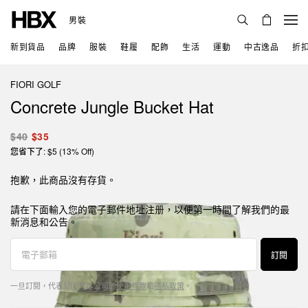
男裝
新到貨品
品牌
服裝
鞋履
配飾
生活
運動
中古逸品
折
FIORI GOLF
Concrete Jungle Bucket Hat
$40
$35
您省下了: $5 (13% Off)
抱歉，此商品沒有存貨。
請在下面輸入您的電子郵件地址注册，以便第一時間了解我們的最
新消息和公告。
訂閱
一旦訂閱，代表您同意本公司的
使用條款
和
隱私政策
。