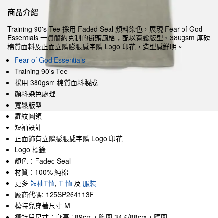
商品介紹
Training 90's Tee 採用 Faded Seal 顏料染色，展現 Fear of God
Essentials 一貫簡約克制的街頭風格；配以寬鬆版型、380gsm 厚磅
棉質面料及正面立體膨脹感字體 Logo 印花，造型感鮮明。
Fear of God Essentials
Training 90's Tee
採用 380gsm 棉質面料製成
顏料染色處理
寬鬆版型
羅紋圓領
短袖設計
正面飾有立體膨脹感字體 Logo 印花
Logo 標籤
顏色：Faded Seal
材質：100% 純棉
更多
短袖T恤
,
T 恤
及
服裝
廠商代碼: 125SP264113F
模特兒穿著尺寸 M
模特兒尺寸：身高 189cm，胸圍 34.6/88cm，腰圍