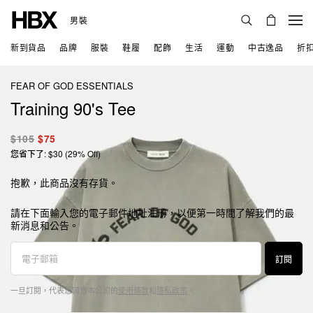
男裝
新到貨品
品牌
服裝
鞋履
配飾
生活
運動
中古逸品
折
FEAR OF GOD ESSENTIALS
Training 90's Tee
$105
$75
您省下了: $30 (29% Off)
抱歉，此商品沒有存貨。
請在下面輸入您的電子郵件地址注册，以便第一時間了解我們的最
新消息和公告。
訂閱
一旦訂閱，代表您同意本公司的
使用條款
和
隱私政策
。