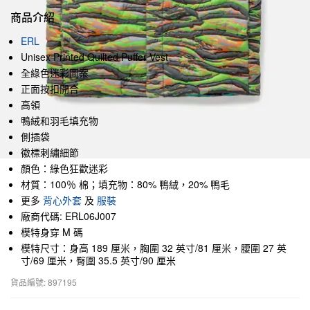
商品介紹
ERL
Unisex Printed Quilted Puffer Vest
全綠色迷彩圖案
正面按扣開合
高領
鴨絨和羽毛填充物
側插袋
徽標刺繡細節
顏色：綠色狂歡迷彩
材質：100％ 棉；填充物：80% 鴨絨，20% 鴨毛
更多
背心外套
及
服裝
廠商代碼: ERL06J007
模特身穿 M 碼
模特尺寸：身高 189 厘米，胸圍 32 英寸/81 厘米，腰圍 27 英
寸/69 厘米，臀圍 35.5 英寸/90 厘米
貨品編號: 897195