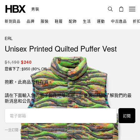
男裝
新到貨品
品牌
服裝
鞋履
配飾
生活
運動
中古逸品
折
ERL
Unisex Printed Quilted Puffer Vest
$1,190
$240
您省下了: $950 (80% Off)
抱歉，此商品沒有存貨。
請在下面輸入您的電子郵件地址注册，以便第一時間了解我們的最
新消息和公告。
訂閱
一旦訂閱，代表您同意本公司的
使用條款
和
隱私政策
。