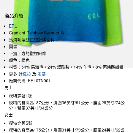
商品介紹
ERL
Gradient Rainbow Sweater Knit
馬海毛混紡拉絨針織面料
圓領
下擺上方的徽標細節
顏色：綠色
材質：54% 馬海毛，24% 聚酰胺，14% 羊毛，8% 丙烯酸纖維
更多
針織衫
及
服裝
廠商代碼: ERL07N001
男士
模特穿著L號
模特的身高為187公分，胸圍36英寸/91公分，腰圍29英寸/74公
分，臀圍37英寸/94公分
女士
模特穿著S號
模特的身高為175公分，胸圍31英寸/79公分，腰圍24英寸/62公