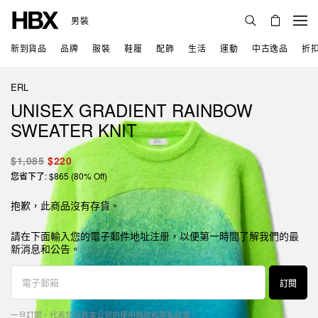
男裝
新到貨品
品牌
服裝
鞋履
配飾
生活
運動
中古逸品
折
ERL
UNISEX GRADIENT RAINBOW
SWEATER KNIT
$1,085
$220
您省下了: $865 (80% Off)
抱歉，此商品沒有存貨。
請在下面輸入您的電子郵件地址注册，以便第一時間了解我們的最
新消息和公告。
訂閱
一旦訂閱，代表您同意本公司的
使用條款
和
隱私政策
。