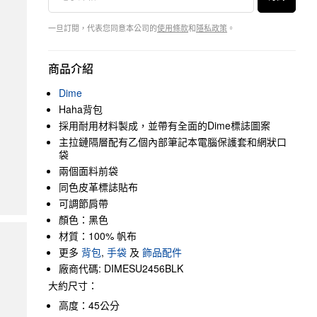
一旦訂閱，代表您同意本公司的
使用條款
和
隱私政策
。
商品介紹
Dime
Haha背包
採用耐用材料製成，並帶有全面的Dime標誌圖案
主拉鏈隔層配有乙個內部筆記本電腦保護套和網狀口
袋
兩個面料前袋
同色皮革標誌貼布
可調節肩帶
顏色：黑色
材質：100% 帆布
更多
背包
,
手袋
及
飾品配件
廠商代碼: DIMESU2456BLK
大約尺寸：
高度：45公分