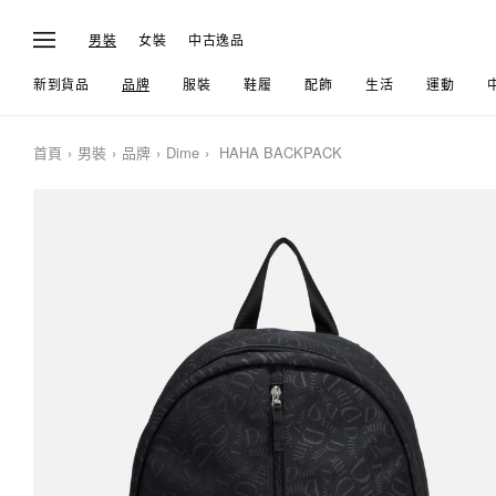
男裝
女裝
中古逸品
新到貨品
品牌
服裝
鞋履
配飾
生活
運動
首頁
男裝
品牌
Dime
HAHA BACKPACK