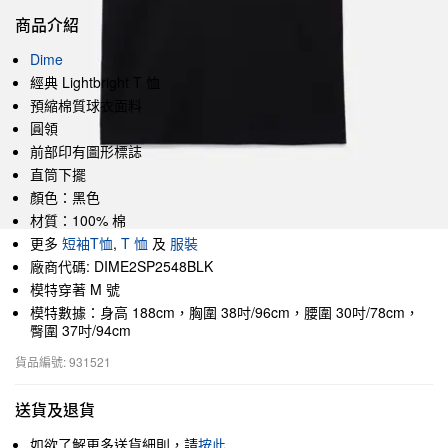
商品介紹
Dime
經典 Lightbright T 恤
預縮棉質球衣面料
圓領
前部印有圖形標誌
直筒下擺
顏色：黑色
材質：100% 棉
更多
短袖T恤
,
T 恤
及
服裝
廠商代碼: DIME2SP2548BLK
模特穿著 M 號
模特數據：身高 188cm，胸圍 38吋/96cm，腰圍 30吋/78cm，
臀圍 37吋/94cm
貨品編號: 931521
送貨及退貨
如欲了解更多送貨細則，請
按此