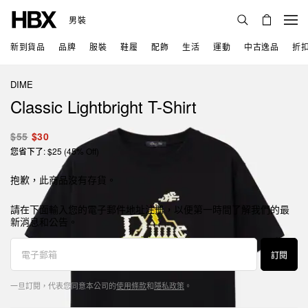
男裝
新到貨品
品牌
服裝
鞋履
配飾
生活
運動
中古逸品
折
DIME
Classic Lightbright T-Shirt
$55
$30
您省下了: $25 (45% Off)
抱歉，此商品沒有存貨。
請在下面輸入您的電子郵件地址注册，以便第一時間了解我們的最
新消息和公告。
訂閱
一旦訂閱，代表您同意本公司的
使用條款
和
隱私政策
。