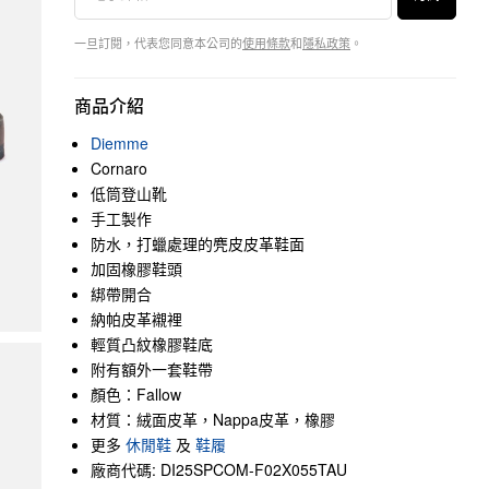
一旦訂閱，代表您同意本公司的
使用條款
和
隱私政策
。
商品介紹
Diemme
Cornaro
低筒登山靴
手工製作
防水，打蠟處理的麂皮皮革鞋面
加固橡膠鞋頭
綁帶開合
納帕皮革襯裡
輕質凸紋橡膠鞋底
附有額外一套鞋帶
顏色：Fallow
材質：絨面皮革，Nappa皮革，橡膠
更多
休閒鞋
及
鞋履
廠商代碼: DI25SPCOM-F02X055TAU