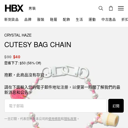
男裝
新到貨品
品牌
服裝
鞋履
配飾
生活
運動
中古逸品
折
CRYSTAL HAZE
CUTESY BAG CHAIN
$90
$40
您省下了: $50 (56% Off)
抱歉，此商品沒有存貨。
請在下面輸入您的電子郵件地址注册，以便第一時間了解我們的最
新消息和公告。
訂閱
一旦訂閱，代表您同意本公司的
使用條款
和
隱私政策
。