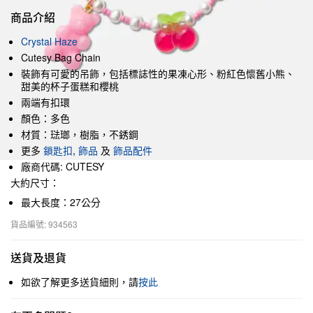
商品介紹
Crystal Haze
Cutesy Bag Chain
裝飾有可愛的吊飾，包括標誌性的果凍心形、粉紅色懷舊小熊、
甜美的杯子蛋糕和櫻桃
兩端有扣環
顏色：多色
材質：琺瑯，樹脂，不銹鋼
更多
鎖匙扣
,
飾品
及
飾品配件
廠商代碼: CUTESY
大約尺寸：
最大長度：27公分
貨品編號: 934563
送貨及退貨
如欲了解更多送貨細則，請
按此