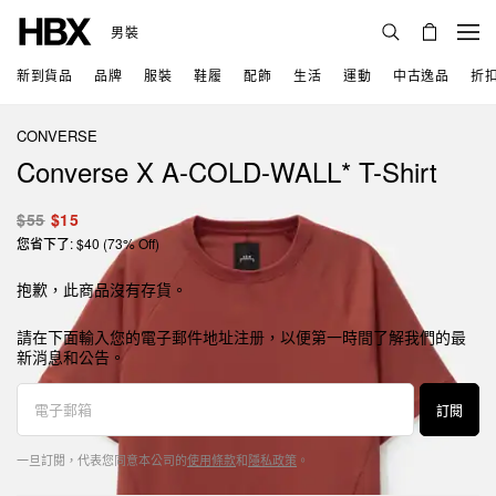
男裝
新到貨品
品牌
服裝
鞋履
配飾
生活
運動
中古逸品
折
CONVERSE
Converse X A-COLD-WALL* T-Shirt
$55
$15
您省下了: $40 (73% Off)
抱歉，此商品沒有存貨。
請在下面輸入您的電子郵件地址注册，以便第一時間了解我們的最
新消息和公告。
訂閱
一旦訂閱，代表您同意本公司的
使用條款
和
隱私政策
。