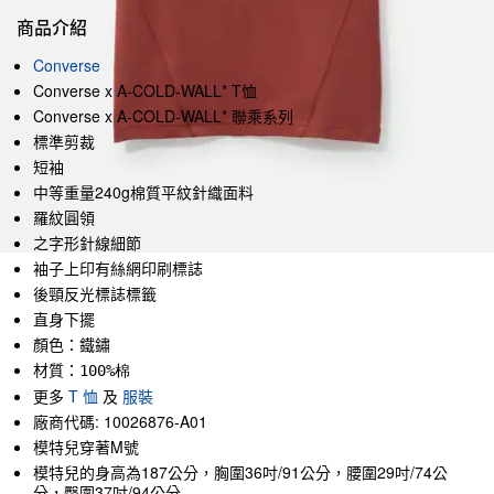
商品介紹
Converse
Converse x A-COLD-WALL* T恤
Converse x A-COLD-WALL* 聯乘系列
標準剪裁
短袖
中等重量240g棉質平紋針織面料
羅紋圓領
之字形針線細節
袖子上印有絲網印刷標誌
後頸反光標誌標籤
直身下擺
顏色：鐵鏽
材質：
100%棉
更多
T 恤
及
服裝
廠商代碼: 10026876-A01
模特兒穿著M號
模特兒的身高為187公分，胸圍36吋/91公分，腰圍29吋/74公
分，臀圍37吋/94公分