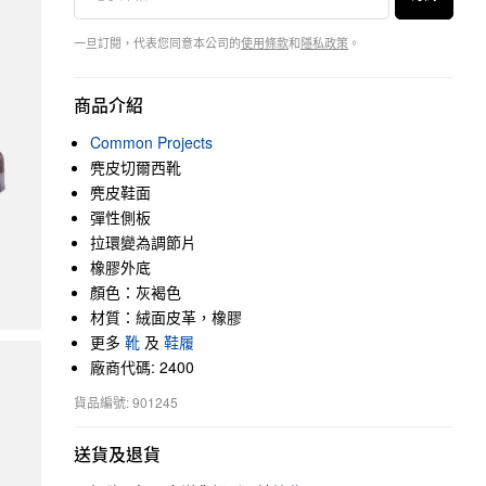
一旦訂閱，代表您同意本公司的
使用條款
和
隱私政策
。
商品介紹
Common Projects
麂皮切爾西靴
麂皮鞋面
彈性側板
拉環變為調節片
橡膠外底
顏色：灰褐色
材質：絨面皮革，橡膠
更多
靴
及
鞋履
廠商代碼: 2400
貨品編號: 901245
送貨及退貨