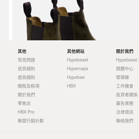
其他
其他網站
關於我們
常見問題
Hypebeast
Hypebeas
送貨細則
Hypemaps
媒體中心
退貨細則
Hypebae
管理層
關稅及稅項
HBX
工作機會
關於我們
投資者關係
零售店
廣告業務
HBX Pro
法律資訊
聯盟行銷計劃
聯絡我們