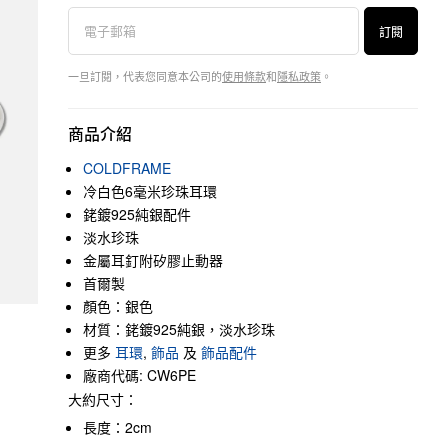
訂閱
一旦訂閱，代表您同意本公司的
使用條款
和
隱私政策
。
商品介紹
COLDFRAME
冷白色6毫米珍珠耳環
銠鍍925純銀配件
淡水珍珠
金屬耳釘附矽膠止動器
首爾製
顏色：銀色
材質：銠鍍925純銀，淡水珍珠
更多
耳環
,
飾品
及
飾品配件
廠商代碼: CW6PE
大約尺寸：
長度：2cm