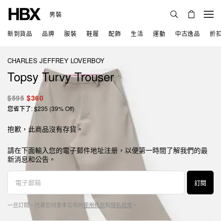
男裝
新到貨品
品牌
服裝
鞋履
配飾
生活
運動
中古逸品
折
CHARLES JEFFREY LOVERBOY
Topsy Turvy Trouser
$595
$360
您省下了: $235 (39% Off)
抱歉，此商品沒有存貨。
請在下面輸入您的電子郵件地址注册，以便第一時間了解我們的最
新消息和公告。
訂閱
一旦訂閱，代表您同意本公司的
使用條款
和
隱私政策
。