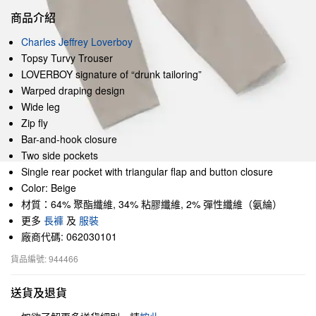
商品介紹
Charles Jeffrey Loverboy
Topsy Turvy Trouser
LOVERBOY signature of “drunk tailoring”
Warped draping design
Wide leg
Zip fly
Bar-and-hook closure
Two side pockets
Single rear pocket with triangular flap and button closure
Color: Beige
材質：64% 聚酯纖維, 34% 粘膠纖維, 2% 彈性纖維（氨綸）
更多
長褲
及
服裝
廠商代碼: 062030101
貨品編號: 944466
送貨及退貨