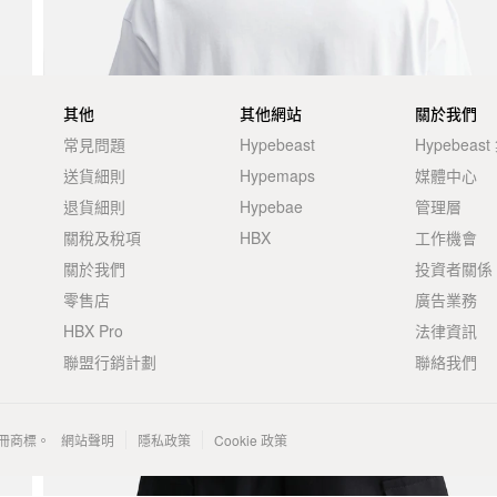
其他
其他網站
關於我們
常見問題
Hypebeast
Hypebeas
送貨細則
Hypemaps
媒體中心
退貨細則
Hypebae
管理層
關稅及稅項
HBX
工作機會
關於我們
投資者關係
零售店
廣告業務
HBX Pro
法律資訊
聯盟行銷計劃
聯絡我們
 的註冊商標。
網站聲明
隱私政策
Cookie 政策