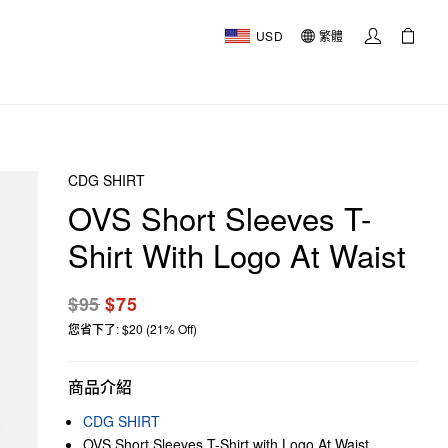
USD
繁體
CDG SHIRT
OVS Short Sleeves T-
Shirt With Logo At Waist
$95
$75
您省下了: $20 (21% Off)
商品介紹
CDG SHIRT
OVS Short Sleeves T-Shirt with Logo At Waist