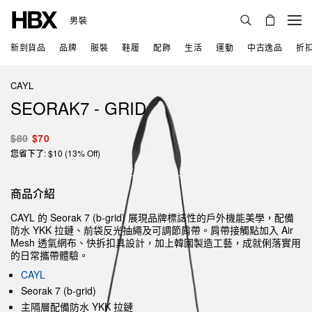
男裝
新到貨品
品牌
服裝
鞋履
配飾
生活
運動
中古逸品
折
CAYL
SEORAK7 - GRID
$80
$70
您省下了: $10 (13% Off)
商品介紹
CAYL 的 Seorak 7 (b-grid) 展現品牌標誌性的戶外機能美學，配備
防水 YKK 拉鏈、前袋反光抽繩及可調節肩帶。肩帶接觸點加入 Air
Mesh 透氣網布、快拆扣具設計，加上韓國製造工藝，成就俐落實用
的日常攜帶體驗。
CAYL
Seorak 7 (b-grid)
主隔層配備防水 YKK 拉鏈