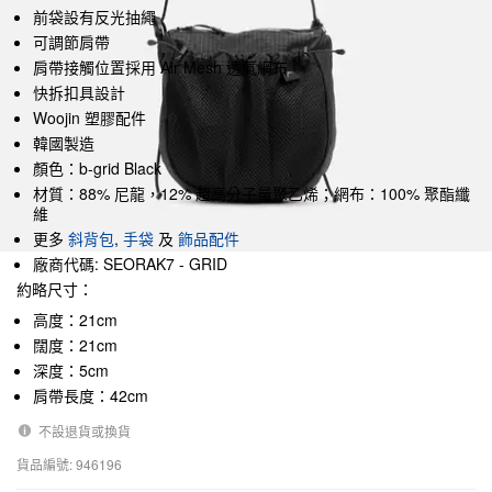
前袋設有反光抽繩
可調節肩帶
肩帶接觸位置採用 Air Mesh 透氣網布
快拆扣具設計
Woojin 塑膠配件
韓國製造
顏色：b-grid Black
材質：88% 尼龍，12% 超高分子量聚乙烯；網布：100% 聚酯纖
維
更多
斜背包
,
手袋
及
飾品配件
廠商代碼: SEORAK7 - GRID
約略尺寸：
高度：21cm
闊度：21cm
深度：5cm
肩帶長度：42cm
不設退貨或換貨
貨品編號: 946196