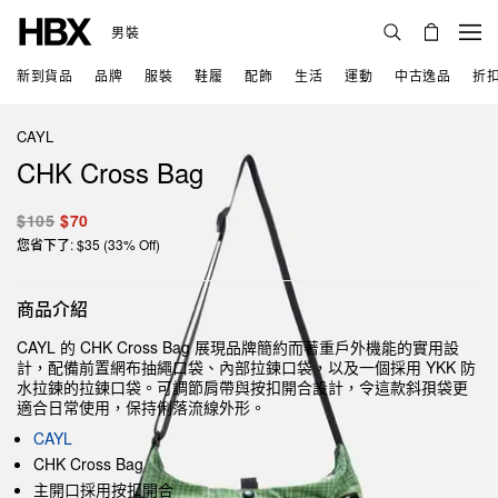
男裝
新到貨品
品牌
服裝
鞋履
配飾
生活
運動
中古逸品
折
CAYL
CHK Cross Bag
$105
$70
您省下了: $35 (33% Off)
商品介紹
CAYL 的 CHK Cross Bag 展現品牌簡約而著重戶外機能的實用設
計，配備前置網布抽繩口袋、內部拉鍊口袋，以及一個採用 YKK 防
水拉鍊的拉鍊口袋。可調節肩帶與按扣開合設計，令這款斜孭袋更
適合日常使用，保持俐落流線外形。
CAYL
CHK Cross Bag
主開口採用按扣開合