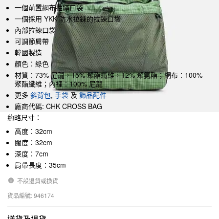
一個前置網布抽繩口袋
一個採用 YKK 防水拉鍊的拉鍊口袋
內部拉鍊口袋
可調節肩帶
韓國製造
顏色：綠色
材質：73% 尼龍，15% 聚酯纖維，12% 聚氨酯；網布：100%
聚酯纖維；內裡：100% 尼龍
更多
斜背包
,
手袋
及
飾品配件
廠商代碼: CHK CROSS BAG
約略尺寸：
高度：32cm
闊度：32cm
深度：7cm
肩帶長度：35cm
不設退貨或換貨
貨品編號: 946174
送貨及退貨