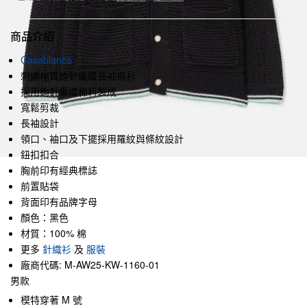
商品介紹
Casablanca
刺繡棉質鉤針編織長袖襯衫
採用鉤針編織棉料製成
寬鬆剪裁
長袖設計
領口、袖口及下擺採用羅紋與條紋設計
鈕扣扣合
胸前印有經典標誌
前置貼袋
背面印有品牌字母
顏色：黑色
材質：100% 棉
更多
針織衫
及
服裝
廠商代碼: M-AW25-KW-1160-01
男款
模特穿著 M 號