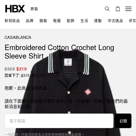
男裝
新到貨品
品牌
服裝
鞋履
配飾
生活
運動
中古逸品
折
CASABLANCA
Embroidered Cotton Crochet Long
Sleeve Shirt
$525
$210
您省下了: $315 (60% Off)
抱歉，此商品沒有存貨。
請在下面輸入您的電子郵件地址注册，以便第一時間了解我們的最
新消息和公告。
訂閱
一旦訂閱，代表您同意本公司的
使用條款
和
隱私政策
。