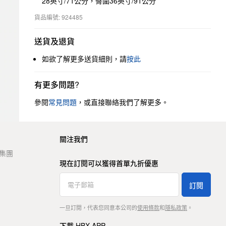
28英寸/71公分，臀圍36英寸/91公分
貨品編號: 924485
送貨及退貨
如欲了解更多送貨細則，請
按此
有更多問題?
參閱
常見問題
，或直接聯絡我們了解更多。
關注我們
t 集團
現在訂閱可以獲得首單九折優惠
訂閱
一旦訂閱，代表您同意本公司的
使用條款
和
隱私政策
。
下載 HBX APP