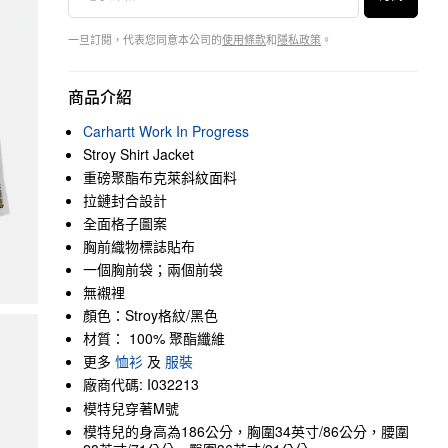
一旦訂閱，代表您同意本公司的
使用條款
和
隱私政策
。
商品介紹
Carhartt Work In Progress
Stroy Shirt Jacket
重磅聚酯布克萊斜紋面料
拉鏈封合設計
全面格子圖案
胸前織物標誌貼布
一個胸前袋；兩個前袋
無襯裡
顏色：Stroy格紋/黑色
材質： 100% 聚酯纖維
更多
恤衫
及
服裝
廠商代碼: I032213
模特兒穿著M號
模特兒的身高為186公分，胸圍34英寸/86公分，腰圍