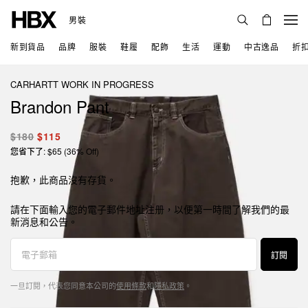
男裝
新到貨品
品牌
服裝
鞋履
配飾
生活
運動
中古逸品
折
CARHARTT WORK IN PROGRESS
Brandon Pant
$180
$115
您省下了: $65 (36% Off)
抱歉，此商品沒有存貨。
請在下面輸入您的電子郵件地址注册，以便第一時間了解我們的最
新消息和公告。
訂閱
一旦訂閱，代表您同意本公司的
使用條款
和
隱私政策
。