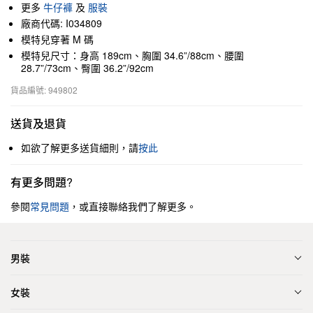
更多
牛仔褲
及
服裝
廠商代碼: I034809
模特兒穿著 M 碼
模特兒尺寸：身高 189cm、胸圍 34.6”/88cm、腰圍
28.7”/73cm、臀圍 36.2”/92cm
貨品編號: 949802
送貨及退貨
如欲了解更多送貨細則，請
按此
有更多問題?
參閱
常見問題
，或直接聯絡我們了解更多。
男裝
女裝