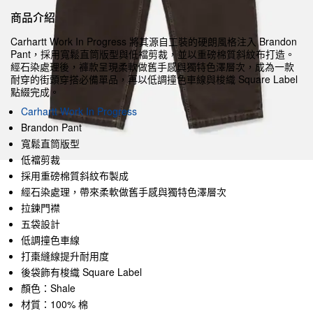
商品介紹
Carhartt Work In Progress 將其源自工裝的硬朗風格注入 Brandon
Pant，採用寬鬆直筒版型與低襠剪裁，並以重磅棉質斜紋布打造。
經石染處理後，褲款呈現柔軟做舊手感與獨特色澤層次，成為一款
耐穿的街頭穿搭必備單品，再以低調撞色車線與梭織 Square Label
點綴完成。
Carhartt Work In Progress
Brandon Pant
寬鬆直筒版型
低襠剪裁
採用重磅棉質斜紋布製成
經石染處理，帶來柔軟做舊手感與獨特色澤層次
拉鍊門襟
五袋設計
低調撞色車線
打棗縫線提升耐用度
後袋飾有梭織 Square Label
顏色：Shale
材質：100% 棉