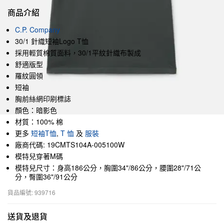
商品介紹
C.P. Company
30/1 針織短袖Logo T恤
採用輕質棉質面料，30/1平紋針織布製成
舒適版型
羅紋圓領
短袖
胸前絲網印刷標誌
顏色：暗影色
材質：100% 棉
更多
短袖T恤
,
T 恤
及
服裝
廠商代碼: 19CMTS104A-005100W
模特兒穿著M碼
模特兒尺寸：身高186公分，胸圍34"/86公分，腰圍28"/71公
分，臀圍36"/91公分
貨品編號: 939716
送貨及退貨