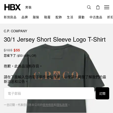
男裝
新到貨品
品牌
服裝
鞋履
配飾
生活
運動
中古逸品
折
C.P. COMPANY
30/1 Jersey Short Sleeve Logo T-Shirt
$105
$55
您省下了: $50 (48% Off)
抱歉，此商品沒有存貨。
請在下面輸入您的電子郵件地址注册，以便第一時間了解我們的最
新消息和公告。
訂閱
一旦訂閱，代表您同意本公司的
使用條款
和
隱私政策
。