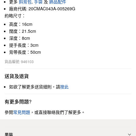
更多
斜背包
,
手袋
及
飾品配件
廠商代碼: 20CMAC043A-005269G
約略尺寸：
高度：16cm
闊度：21.5cm
深度：8cm
提手長度：3cm
背帶長度：50cm
貨品編號: 946103
送貨及退貨
如欲了解更多送貨細則，請
按此
有更多問題?
參閱
常見問題
，或直接聯絡我們了解更多。
男裝