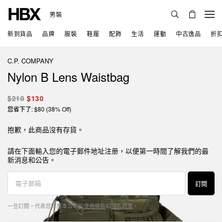
男裝
新到貨品
品牌
服裝
鞋履
配飾
生活
運動
中古逸品
折
C.P. COMPANY
Nylon B Lens Waistbag
$210
$130
您省下了: $80 (38% Off)
抱歉，此商品沒有存貨。
請在下面輸入您的電子郵件地址注册，以便第一時間了解我們的最
新消息和公告。
訂閱
一旦訂閱，代表您同意本公司的
使用條款
和
隱私政策
。