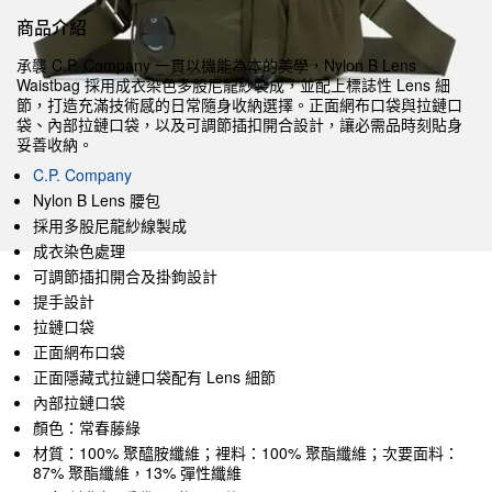
商品介紹
承襲 C.P. Company 一貫以機能為本的美學，Nylon B Lens
Waistbag 採用成衣染色多股尼龍紗製成，並配上標誌性 Lens 細
節，打造充滿技術感的日常隨身收納選擇。正面網布口袋與拉鏈口
袋、內部拉鏈口袋，以及可調節插扣開合設計，讓必需品時刻貼身
妥善收納。
C.P. Company
Nylon B Lens 腰包
採用多股尼龍紗線製成
成衣染色處理
可調節插扣開合及掛鉤設計
提手設計
拉鏈口袋
正面網布口袋
正面隱藏式拉鏈口袋配有 Lens 細節
內部拉鏈口袋
顏色：常春藤綠
材質：100% 聚醯胺纖維；裡料：100% 聚酯纖維；次要面料：
87% 聚酯纖維，13% 彈性纖維