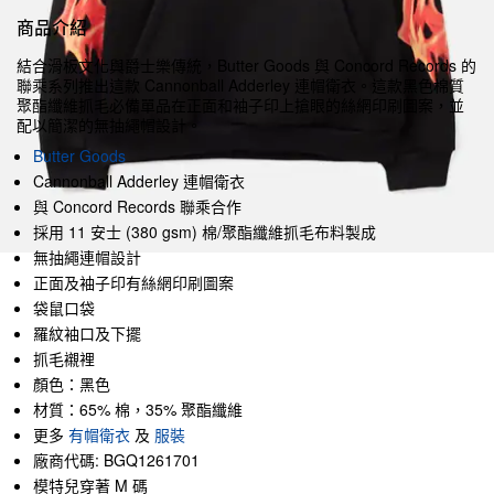
商品介紹
結合滑板文化與爵士樂傳統，Butter Goods 與 Concord Records 的
聯乘系列推出這款 Cannonball Adderley 連帽衛衣。這款黑色棉質
聚酯纖維抓毛必備單品在正面和袖子印上搶眼的絲網印刷圖案，並
配以簡潔的無抽繩帽設計。
Butter Goods
Cannonball Adderley 連帽衛衣
與 Concord Records 聯乘合作
採用 11 安士 (380 gsm) 棉/聚酯纖維抓毛布料製成
無抽繩連帽設計
正面及袖子印有絲網印刷圖案
袋鼠口袋
羅紋袖口及下擺
抓毛襯裡
顏色：黑色
材質：65% 棉，35% 聚酯纖維
更多
有帽衛衣
及
服裝
廠商代碼: BGQ1261701
模特兒穿著 M 碼