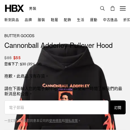
男裝
新到貨品
品牌
服裝
鞋履
配飾
生活
運動
中古逸品
折
BUTTER GOODS
Cannonball Adderley Pullover Hood
$85
$55
您省下了: $30 (35% Off)
抱歉，此商品沒有存貨。
請在下面輸入您的電子郵件地址注册，以便第一時間了解我們的最
新消息和公告。
訂閱
一旦訂閱，代表您同意本公司的
使用條款
和
隱私政策
。