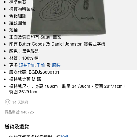
標準剪裁
棉質物料製成
舊化細節
羅紋圓領
短袖
正面及背面印有 Satan 圖案
印有 Butter Goods 及 Daniel Johnston 簽名式字樣
顏色：黑色酸洗
材質：100% 棉
更多
短袖T恤
,
T 恤
及
服裝
廠商代碼: BGDJ26030101
模特兒穿著 M 碼
模特兒尺寸：身高 186cm，胸圍 34”/86cm，腰圍 28”/71cm，
臀圍 36”/91cm
14 天退貨
貨品編號: 946725
送貨及退貨