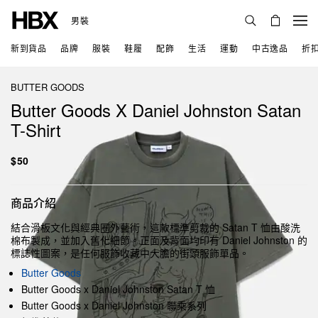
男裝
新到貨品
品牌
服裝
鞋履
配飾
生活
運動
中古逸品
折
BUTTER GOODS
Butter Goods X Daniel Johnston Satan
T-Shirt
$50
商品介紹
結合滑板文化與經典圈外藝術，這款標準剪裁的 Satan T 恤由酸洗
棉布製成，並加入舊化細節。正面及背面均印有 Daniel Johnston 的
標誌性圖案，是任何服飾收藏中大膽的街頭服飾單品。
Butter Goods
Butter Goods x Daniel Johnston Satan T 恤
Butter Goods x Daniel Johnston 聯乘系列