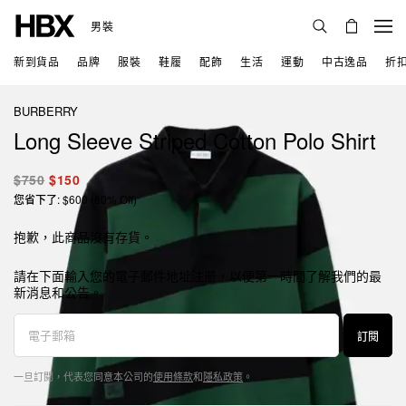
男裝
新到貨品
品牌
服裝
鞋履
配飾
生活
運動
中古逸品
折
BURBERRY
Long Sleeve Striped Cotton Polo Shirt
$750
$150
您省下了: $600 (80% Off)
抱歉，此商品沒有存貨。
請在下面輸入您的電子郵件地址注册，以便第一時間了解我們的最
新消息和公告。
訂閱
一旦訂閱，代表您同意本公司的
使用條款
和
隱私政策
。