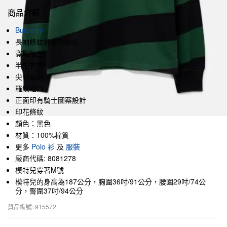
商品介紹
Burberry
長袖條紋棉質Polo衫
寬鬆版型
半扣衣襟
尖領設計
羅紋袖口
正面印有騎士圖案設計
印花條紋
顏色：黑色
材質：100%棉質
更多
Polo 衫
及
服裝
廠商代碼: 8081278
模特兒穿著M號
模特兒的身高為187公分，胸圍36吋/91公分，腰圍29吋/74公
分，臀圍37吋/94公分
貨品編號: 915572