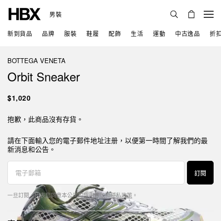
男裝
新到貨品
品牌
服裝
鞋履
配飾
生活
運動
中古逸品
折
BOTTEGA VENETA
Orbit Sneaker
$1,020
抱歉，此商品沒有存貨。
請在下面輸入您的電子郵件地址注册，以便第一時間了解我們的最
新消息和公告。
訂閱
一旦訂閱，代表您同意本公司的
使用條款
和
隱私政策
。