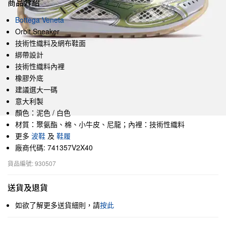
商品介紹
Bottega Veneta
Orbit Sneaker
技術性織料及網布鞋面
綁帶設計
技術性織料內裡
橡膠外底
建議選大一碼
意大利製
顏色：泥色 / 白色
材質：聚氨酯、棉、小牛皮、尼龍；內裡：技術性織料
更多
波鞋
及
鞋履
廠商代碼: 741357V2X40
貨品編號: 930507
送貨及退貨
如欲了解更多送貨細則，請
按此