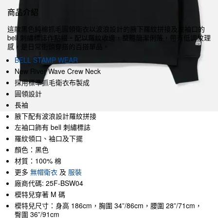
商品介紹
這款黑色純棉抓毛圓領衛衣以波浪設計的腋下羅紋拼接及左袖口的
bell 刺繡標誌作點綴。配以羅紋收邊，整體簡潔俐落，帶有低調紋理
感，是日常街頭穿搭的百搭單品。
BELL STAMP WEAR
New River Wave Crew Neck
採用標準抓毛衛衣布製成
圓領設計
長袖
腋下配有波浪設計羅紋拼接
左袖口飾有 bell 刺繡標誌
羅紋領口、袖口及下擺
顏色：黑色
材質：100% 棉
更多
無帽衛衣
及
服裝
廠商代碼: 25F-BSW04
模特兒穿著 M 碼
模特兒尺寸：身高 186cm，胸圍 34”/86cm，腰圍 28”/71cm，
臀圍 36”/91cm