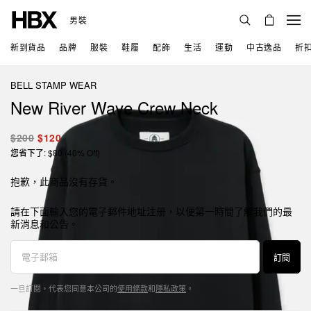
男裝
新到貨品
品牌
服裝
鞋履
配飾
生活
運動
中古逸品
折
BELL STAMP WEAR
New River Wave Crew Neck
$200
$120
您省下了: $80 (40% Off)
抱歉，此商品沒有存貨。
請在下面輸入您的電子郵件地址注册，以便第一時間了解我們的最
新消息和公告。
訂閱
一旦訂閱，代表您同意本公司的
使用條款
和
隱私政策
。