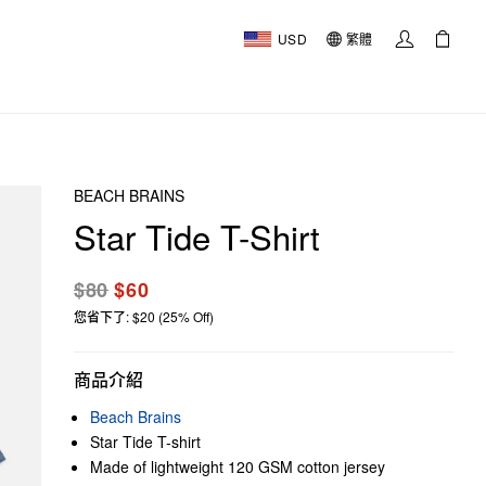
USD
繁體
BEACH BRAINS
Star Tide T-Shirt
$80
$60
您省下了: $20 (25% Off)
商品介紹
Beach Brains
Star Tide T-shirt
Made of lightweight 120 GSM cotton jersey