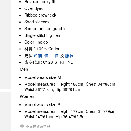
Relaxed, boxy fit
Over-dyed
Ribbed crewneck
Short sleeves
Screen printed graphic
Single stitching hem
Color: Indigo
材質：100% Cotton
更多
短袖T恤
,
T 恤
及
服裝
廠商代碼: C126-STRT-IND
Men
Model wears size M
Model measures: Height 186cm, Chest 34”/86cm,
Waist 28”/71cm, Hip 36”/91cm
Women
Model wears size S
Model measures: Height 179cm, Chest 31’’/79cm,
Waist 24’’/61cm, Hip 36.4’’/92.5cm
不設退貨或換貨