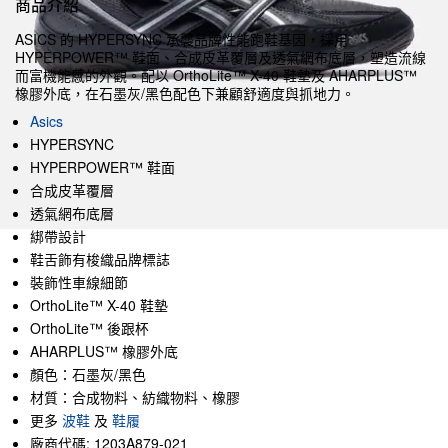
商品介紹
ASICS 的 HYPERSYNC 承襲品牌性能跑鞋基因，採用
HYPERPOWER™ 鞋面、合成皮革覆層及透氣網布底層，塑造流線
而富機能感的外觀。配以 OrthoLite™ X-40 鞋墊及 AHARPLUS™
橡膠外底，在石墨灰/黑色配色下兼顧舒適度與抓地力。
Asics
HYPERSYNC
HYPERPOWER™ 鞋面
合成皮革覆層
透氣網布底層
綁帶設計
鞋舌飾有梭織品牌標誌
裝飾性車線細節
OrthoLite™ X-40 鞋墊
OrthoLite™ 後跟杯
AHARPLUS™ 橡膠外底
顏色：石墨灰/黑色
材質：合成物料、紡織物料、橡膠
更多
波鞋
及
鞋履
廠商代碼: 1203A879-021