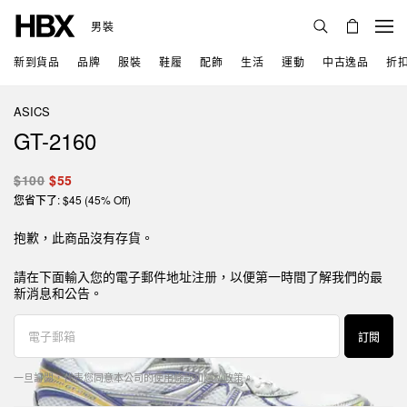
男裝
新到貨品
品牌
服裝
鞋履
配飾
生活
運動
中古逸品
折
ASICS
GT-2160
$100
$55
您省下了: $45 (45% Off)
抱歉，此商品沒有存貨。
請在下面輸入您的電子郵件地址注册，以便第一時間了解我們的最
新消息和公告。
訂閱
一旦訂閱，代表您同意本公司的
使用條款
和
隱私政策
。