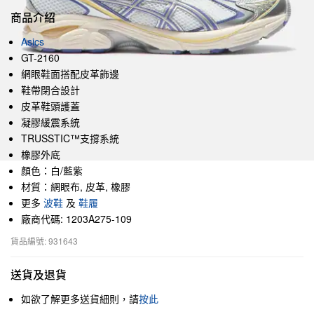
商品介紹
Asics
GT-2160
網眼鞋面搭配皮革飾邊
鞋帶閉合設計
皮革鞋頭護蓋
凝膠緩震系統
TRUSSTIC™支撐系統
橡膠外底
顏色：白/藍紫
材質：網眼布, 皮革, 橡膠
更多
波鞋
及
鞋履
廠商代碼: 1203A275-109
貨品編號: 931643
送貨及退貨
如欲了解更多送貨細則，請
按此