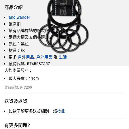
商品介紹
and wander
鑰匙扣
帶有品牌標誌的鋁製爬山扣掛鉤
兩個大環及五個小環設計
顏色：黑色
材質：鋁
更多
戶外用品
,
戶外用品
及
生活
廠商代碼: 5745987257
大約測量尺寸：
最大長度：11cm
貨品編號: 943200
送貨及退貨
如欲了解更多送貨細則，請
按此
有更多問題?