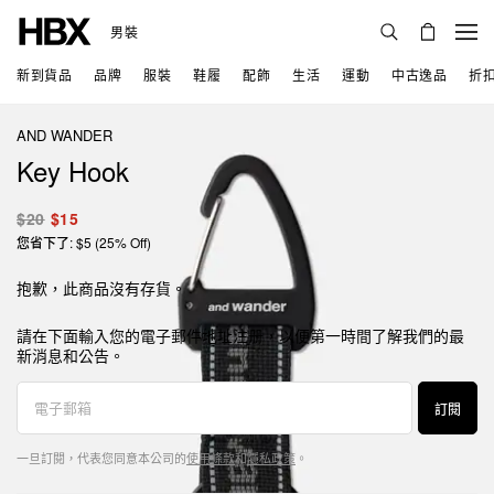
男裝
新到貨品
品牌
服裝
鞋履
配飾
生活
運動
中古逸品
折
AND WANDER
Key Hook
$20
$15
您省下了: $5 (25% Off)
抱歉，此商品沒有存貨。
請在下面輸入您的電子郵件地址注册，以便第一時間了解我們的最
新消息和公告。
訂閱
一旦訂閱，代表您同意本公司的
使用條款
和
隱私政策
。