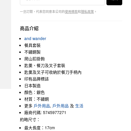
一旦訂閱，代表您同意本公司的
使用條款
和
隱私政策
。
商品介紹
and wander
餐具套裝
不鏽鋼製
爬山扣掛鉤
匙羹、餐刀及叉子套裝
匙羹及叉子可收納於餐刀手柄內
印有品牌標誌
日本製造
顏色：銀色
材質：不鏽鋼
更多
戶外用品
,
戶外用品
及
生活
廠商代碼: 5745977271
約略尺寸：
最大長度：17cm