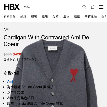
男裝
新到貨品
品牌
服裝
鞋履
配飾
生活
運動
中古逸品
折
AMI
Cardigan With Contrasted Ami De
Coeur
$565
$420
您省下了: $145 (26% Off)
商品介紹
Ami
對比設計 Ami de Coeur 開襟衫
以羊毛製成
Ami 牛角黑色鈕扣
胸前 intarsia 編織 Ami de Coeur 標誌