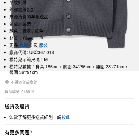
平紋針織
外露縫線設計
來源負責的羊毛產品
葡萄牙製造
顏色：麻灰 / 紅色
材質：100% 羊毛
更多
針織衫
及
服裝
廠商代碼: UKC367.018
模特兒示範尺碼：M
模特兒數據：身高 186cm，胸圍 34"/86cm，腰圍 28"/71cm，
臀圍 36"/91cm
不設退貨或換貨
貨品編號: 946919
送貨及退貨
如欲了解更多送貨細則，請
按此
有更多問題?