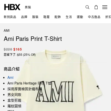
男裝
新到貨品
品牌
服裝
鞋履
配飾
生活
運動
中古逸品
折
AMI
Ami Paris Print T-Shirt
$220
$165
您省下了: $55 (25% Off)
商品介紹
Ami
Ami Paris Heritage 印花 T恤
採用厚實棉質針織布料
男女同款
盒型剪裁
羅紋圓領