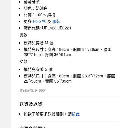
葡萄牙製
顏色：奶油白
材質：100% 純棉
更多
Polo 衫
及
服裝
廠商代碼: UPL428.JE0221
男款
模特兒穿著 M 號
模特兒尺寸：身高 186cm，胸圍 34”/86cm，腰圍
28”/71cm，臀圍 36”/91cm
女款
模特兒穿著 S 號
模特兒尺寸：身高 180cm，胸圍 28.3’’/72cm，腰圍
22’’/56cm，臀圍 35’’/89cm
貨品編號: 946901
送貨及退貨
如欲了解更多送貨細則，請
按此