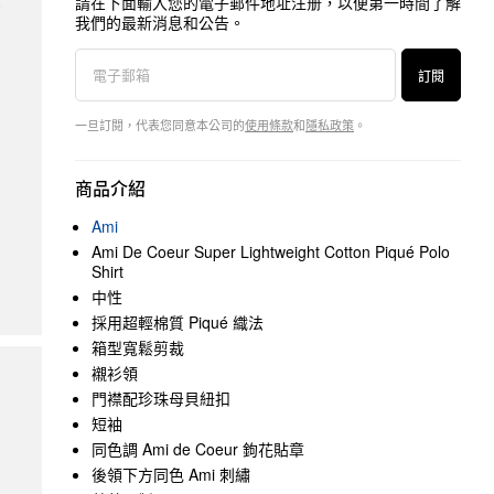
請在下面輸入您的電子郵件地址注册，以便第一時間了解
我們的最新消息和公告。
訂閱
一旦訂閱，代表您同意本公司的
使用條款
和
隱私政策
。
商品介紹
Ami
Ami De Coeur Super Lightweight Cotton Piqué Polo
Shirt
中性
採用超輕棉質 Piqué 織法
箱型寬鬆剪裁
襯衫領
門襟配珍珠母貝紐扣
短袖
同色調 Ami de Coeur 鉤花貼章
後領下方同色 Ami 刺繡