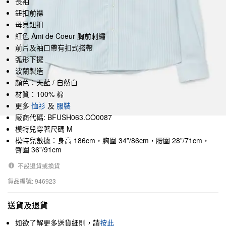
長袖
鈕扣前襟
母貝鈕扣
紅色 Ami de Coeur 胸前刺繡
前片及袖口帶有扣式搭帶
弧形下擺
波蘭製造
顏色：天藍 / 自然白
材質：100% 棉
更多
恤衫
及
服裝
廠商代碼: BFUSH063.CO0087
模特兒穿著尺碼 M
模特兒數據：身高 186cm，胸圍 34”/86cm，腰圍 28”/71cm，
臀圍 36”/91cm
不設退貨或換貨
貨品編號: 946923
送貨及退貨
如欲了解更多送貨細則，請
按此