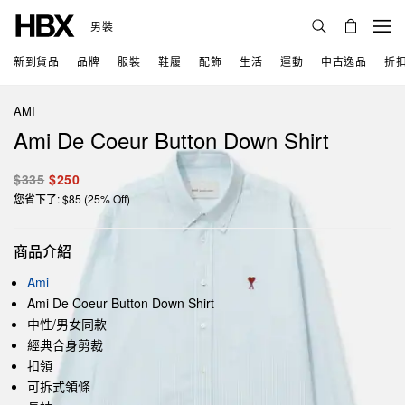
男裝
新到貨品
品牌
服裝
鞋履
配飾
生活
運動
中古逸品
折
AMI
Ami De Coeur Button Down Shirt
$335
$250
您省下了: $85 (25% Off)
商品介紹
Ami
Ami De Coeur Button Down Shirt
中性/男女同款
經典合身剪裁
扣領
可拆式領條