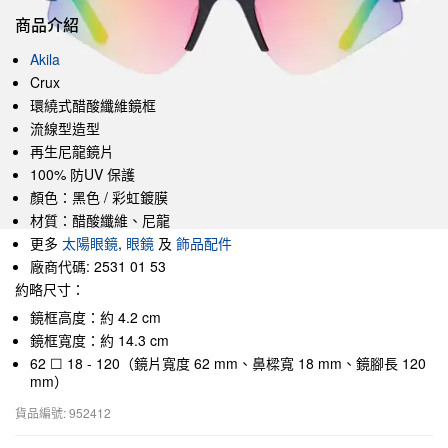
商品介紹
Akila
Crux
環繞式醋酸纖維鏡框
流線型造型
再生尼龍鏡片
100% 防UV 保護
顏色：黑色 / 彩虹鍍膜
材質：醋酸纖維、尼龍
更多
太陽眼鏡
,
眼鏡
及
飾品配件
廠商代碼: 2531 01 53
約略尺寸：
鏡框高度：約 4.2 cm
鏡框寬度：約 14.3 cm
62 ☐ 18 - 120（鏡片寬度 62 mm、鼻樑寬 18 mm、鏡腳長 120
mm）
貨品編號: 952412