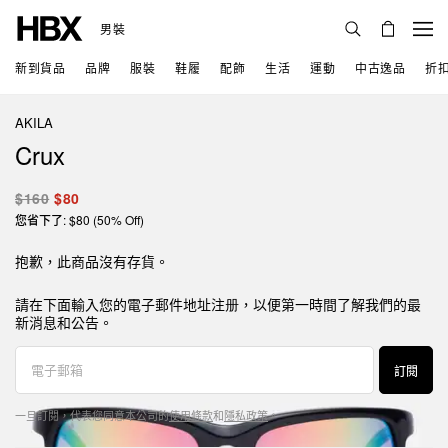
男裝
新到貨品
品牌
服裝
鞋履
配飾
生活
運動
中古逸品
折
AKILA
Crux
$160
$80
您省下了: $80 (50% Off)
抱歉，此商品沒有存貨。
請在下面輸入您的電子郵件地址注册，以便第一時間了解我們的最
新消息和公告。
訂閱
一旦訂閱，代表您同意本公司的
使用條款
和
隱私政策
。