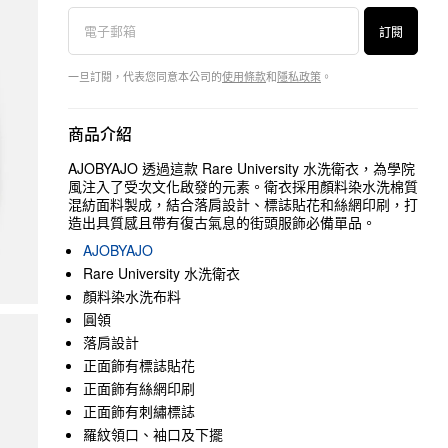
訂閱
一旦訂閱，代表您同意本公司的
使用條款
和
隱私政策
。
商品介紹
AJOBYAJO 透過這款 Rare University 水洗衛衣，為學院
風注入了受次文化啟發的元素。衛衣採用顏料染水洗棉質
混紡面料製成，結合落肩設計、標誌貼花和絲網印刷，打
造出具質感且帶有復古氣息的街頭服飾必備單品。
AJOBYAJO
Rare University 水洗衛衣
顏料染水洗布料
圓領
落肩設計
正面飾有標誌貼花
正面飾有絲網印刷
正面飾有刺繡標誌
羅紋領口、袖口及下擺