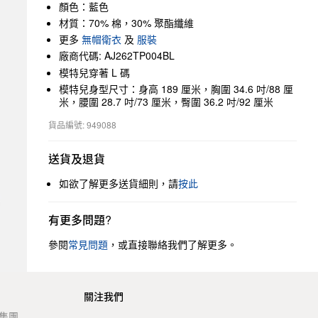
顏色：藍色
材質：70% 棉，30% 聚酯纖維
更多
無帽衛衣
及
服裝
廠商代碼: AJ262TP004BL
模特兒穿著 L 碼
模特兒身型尺寸：身高 189 厘米，胸圍 34.6 吋/88 厘
米，腰圍 28.7 吋/73 厘米，臀圍 36.2 吋/92 厘米
貨品編號: 949088
送貨及退貨
如欲了解更多送貨細則，請
按此
有更多問題?
參閱
常見問題
，或直接聯絡我們了解更多。
關注我們
t 集團