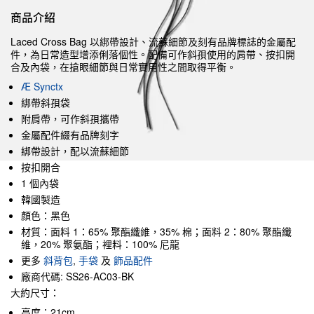
商品介紹
Laced Cross Bag 以綁帶設計、流蘇細節及刻有品牌標誌的金屬配
件，為日常造型增添俐落個性。配備可作斜孭使用的肩帶、按扣開
合及內袋，在搶眼細節與日常實用性之間取得平衡。
Æ Synctx
綁帶斜孭袋
附肩帶，可作斜孭攜帶
金屬配件綴有品牌刻字
綁帶設計，配以流蘇細節
按扣開合
1 個內袋
韓國製造
顏色：黑色
材質：面料 1：65% 聚酯纖維，35% 棉；面料 2：80% 聚酯纖
維，20% 聚氨酯；裡料：100% 尼龍
更多
斜背包
,
手袋
及
飾品配件
廠商代碼: SS26-AC03-BK
大約尺寸：
高度：21cm