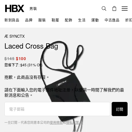
男裝
新到貨品
品牌
服裝
鞋履
配飾
生活
運動
中古逸品
折
Æ SYNCTX
Laced Cross Bag
$145
$100
您省下了: $45 (31% Off)
抱歉，此商品沒有存貨。
請在下面輸入您的電子郵件地址注册，以便第一時間了解我們的最
新消息和公告。
訂閱
一旦訂閱，代表您同意本公司的
使用條款
和
隱私政策
。