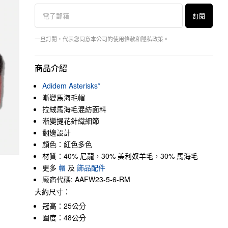
訂閱
一旦訂閱，代表您同意本公司的
使用條款
和
隱私政策
。
商品介紹
Adidem Asterisks*
漸變馬海毛帽
拉絨馬海毛混紡面料
漸變提花針織細節
翻邊設計
顏色：紅色多色
材質：40% 尼龍，30% 美利奴羊毛，30% 馬海毛
更多
帽
及
飾品配件
廠商代碼: AAFW23-5-6-RM
大約尺寸：
冠高：25公分
圍度：48公分