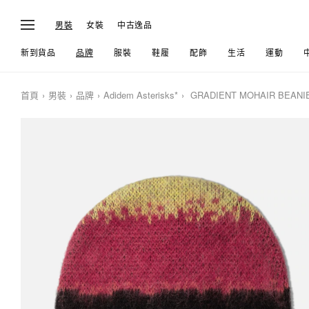
男裝
女裝
中古逸品
新到貨品
品牌
服裝
鞋履
配飾
生活
運動
首頁
男裝
品牌
Adidem Asterisks*
GRADIENT MOHAIR BEANI