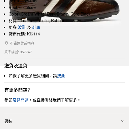
Textile sockliner
Rubber outsole
Color: Cream White/ Dark Brown/ Core Black
材質：Leather, Textile, Rubber
更多
波鞋
及
鞋履
廠商代碼: KI6114
不設退貨或換貨
貨品編號: 957747
送貨及退貨
如欲了解更多送貨細則，請
按此
有更多問題?
參閱
常見問題
，或直接聯絡我們了解更多。
男裝