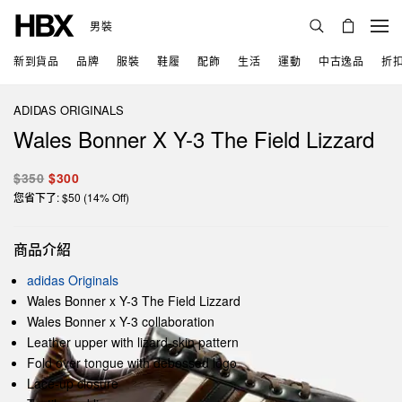
男裝
新到貨品
品牌
服裝
鞋履
配飾
生活
運動
中古逸品
折
ADIDAS ORIGINALS
Wales Bonner X Y-3 The Field Lizzard
$350
$300
您省下了: $50 (14% Off)
商品介紹
adidas Originals
Wales Bonner x Y-3 The Field Lizzard
Wales Bonner x Y-3 collaboration
Leather upper with lizard-skin pattern
Fold over tongue with debossed logo
Lace-up closure