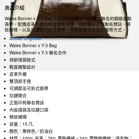
商品介紹
Wales Bonner x Y-3 Bag 以保齡球袋輪廓演繹雙方聯名的精緻運動
美學，配備皮革外層與輕度襯墊結構。袋款綴以正面聯名標誌、條
紋襯裡，以及可調節可拆式肩帶，帶來更靈活多變的攜帶方式。
adidas Originals
Wales Bonner x Y-3 Bag
Wales Bonner x Y-3 聯名合作
保齡球袋款式
輕度襯墊設計
皮革外層
雙頂部手挽
可調節及可拆式肩帶
拉鏈開合
正面印有聯名標誌
內設插袋及拉鏈口袋
條紋襯裡
容量：15.7L
顏色：栗棕色／奶油白
材質：100% 皮革；76% 聚酯纖維，24% 聚酰胺纖維；填充物：