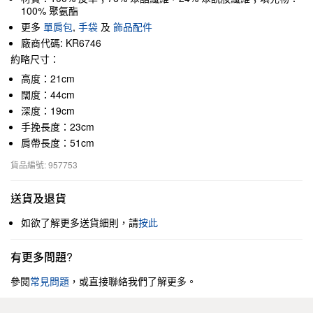
100% 聚氨酯
更多
單肩包
,
手袋
及
飾品配件
廠商代碼: KR6746
約略尺寸：
高度：21cm
闊度：44cm
深度：19cm
手挽長度：23cm
肩帶長度：51cm
貨品編號: 957753
送貨及退貨
如欲了解更多送貨細則，請
按此
有更多問題?
參閱
常見問題
，或直接聯絡我們了解更多。