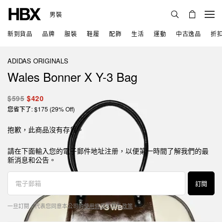
男裝
新到貨品
品牌
服裝
鞋履
配飾
生活
運動
中古逸品
折
ADIDAS ORIGINALS
Wales Bonner X Y-3 Bag
$595
$420
您省下了: $175 (29% Off)
抱歉，此商品沒有存貨。
請在下面輸入您的電子郵件地址注册，以便第一時間了解我們的最
新消息和公告。
訂閱
一旦訂閱，代表您同意本公司的
使用條款
和
隱私政策
。