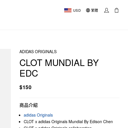
USD
繁體
ADIDAS ORIGINALS
CLOT MUNDIAL BY
EDC
$150
商品介紹
adidas Originals
CLOT x adidas Originals Mundial By Edison Chen