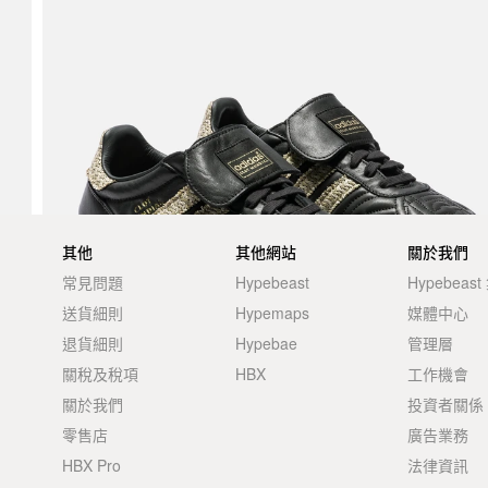
其他
其他網站
關於我們
常見問題
Hypebeast
Hypebeas
送貨細則
Hypemaps
媒體中心
退貨細則
Hypebae
管理層
關稅及稅項
HBX
工作機會
關於我們
投資者關係
零售店
廣告業務
HBX Pro
法律資訊