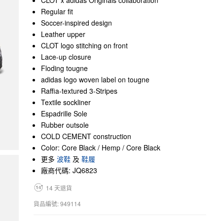
CLOT x adidas Originals collaboration
Regular fit
Soccer-inspired design
Leather upper
CLOT logo stitching on front
Lace-up closure
Floding tougne
adidas logo woven label on tougne
Raffia-textured 3-Stripes
Textile sockliner
Espadrille Sole
Rubber outsole
COLD CEMENT construction
Color: Core Black / Hemp / Core Black
更多
波鞋
及
鞋履
廠商代碼: JQ6823
14 天退貨
貨品編號: 949114