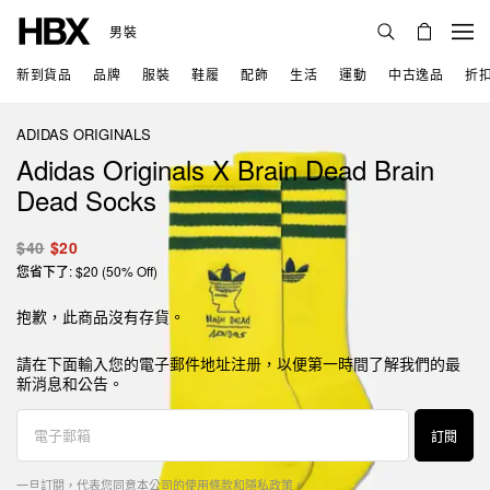
男裝
新到貨品
品牌
服裝
鞋履
配飾
生活
運動
中古逸品
折
ADIDAS ORIGINALS
Adidas Originals X Brain Dead Brain
Dead Socks
$40
$20
您省下了: $20 (50% Off)
抱歉，此商品沒有存貨。
請在下面輸入您的電子郵件地址注册，以便第一時間了解我們的最
新消息和公告。
訂閱
一旦訂閱，代表您同意本公司的
使用條款
和
隱私政策
。