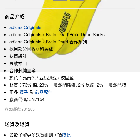
商品介紹
adidas Originals
adidas Originals x Brain Dead Brain Dead Socks
adidas Originals x Brain Dead 合作系列
採用部分回收材料製成
袜筒設計
羅紋袖口
合作刺繡圖案
顏色：亮黃色 / 亞馬遜綠 / 校園藍
材質：73% 棉, 23% 回收聚酯纖維, 2% 氨綸, 2% 回收聚酰胺
更多
襪子
及
飾品配件
廠商代碼: JN7154
貨品編號: 931205
送貨及退貨
如欲了解更多送貨細則，請
按此