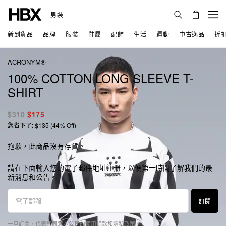
男裝
新到貨品
品牌
服裝
鞋履
配飾
生活
運動
中古逸品
折
ACRONYM®
100% COTTON LONG SLEEVE T-
SHIRT
$310
$175
您省下了: $135 (44% Off)
抱歉，此商品沒有存貨。
請在下面輸入您的電子郵件地址注册，以便第一時間了解我們的最
新消息和公告。
訂閱
一旦訂閱，代表您同意本公司的
使用條款
和
隱私政策
。