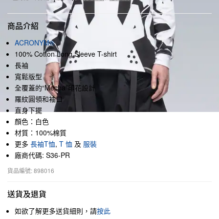
商品介紹
ACRONYM®
100% Cotton Long Sleeve T-shirt
長袖
寬鬆版型
全覆蓋的“Mecha”印花設計
羅紋圓領和袖口
直身下擺
顏色：白色
材質：100%棉質
更多
長袖T恤
,
T 恤
及
服裝
廠商代碼: S36-PR
貨品編號: 898016
送貨及退貨
如欲了解更多送貨細則，請
按此