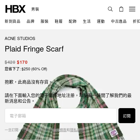
男裝
新到貨品
品牌
服裝
鞋履
配飾
生活
運動
中古逸品
折
ACNE STUDIOS
Plaid Fringe Scarf
$420
$170
您省下了: $250 (60% Off)
抱歉，此商品沒有存貨。
請在下面輸入您的電子郵件地址注册，以便第一時間了解我們的最
新消息和公告。
訂閱
一旦訂閱，代表您同意本公司的
使用條款
和
隱私政策
。