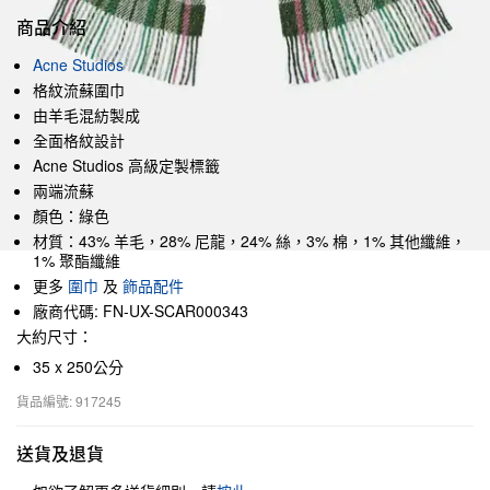
商品介紹
Acne Studios
格紋流蘇圍巾
由羊毛混紡製成
全面格紋設計
Acne Studios 高級定製標籤
兩端流蘇
顏色：綠色
材質：43% 羊毛，28% 尼龍，24% 絲，3% 棉，1% 其他纖維，
1% 聚酯纖維
更多
圍巾
及
飾品配件
廠商代碼: FN-UX-SCAR000343
大約尺寸：
35 x 250公分
貨品編號: 917245
送貨及退貨