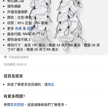
側拉鏈口袋
彈性褲腳
外縫滾邊細節
顏色：白色/黑色
材質：95% 尼龍、5% 氨綸
更多
長褲
及
服裝
廠商代碼: NNGOB-PT12
模特身穿尺碼 2
模特尺寸：身高 187 厘米，胸圍 34 英寸/84 厘米，腰圍 26 英
寸/67 厘米，臀圍 36 英寸/88 厘米
不設退貨或換貨
貨品編號: 893519
送貨及退貨
如欲了解更多送貨細則，請
按此
有更多問題?
參閱
常見問題
，或直接聯絡我們了解更多。