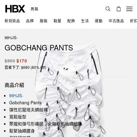
男裝
新到貨品
品牌
服裝
鞋履
配飾
生活
運動
中古逸品
折
99%IS-
GOBCHANG PANTS
$850
$170
您省下了: $680 (80% Off)
商品介紹
99%IS-
Gobchang Pants
彈性尼龍塔夫綢結構
寬鬆版型
聚攏和彈弓形褲腿；全蹦極形抽繩細節
鬆緊抽繩腰身