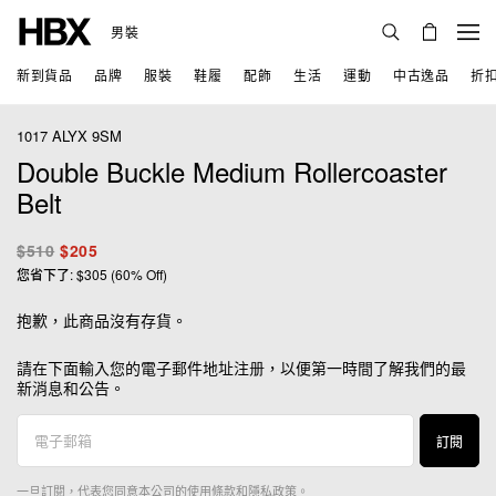
男裝
新到貨品
品牌
服裝
鞋履
配飾
生活
運動
中古逸品
折
1017 ALYX 9SM
Double Buckle Medium Rollercoaster
Belt
$510
$205
您省下了: $305 (60% Off)
抱歉，此商品沒有存貨。
請在下面輸入您的電子郵件地址注册，以便第一時間了解我們的最
新消息和公告。
訂閱
一旦訂閱，代表您同意本公司的
使用條款
和
隱私政策
。