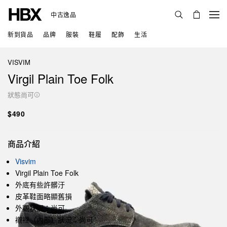
中古逸品
新到貨品
品牌
服裝
鞋履
配飾
生活
VISVIM
Virgil Plain Toe Folk
狀態尚可
$490
商品介紹
Visvim
Virgil Plain Toe Folk
外底有些許髒汙
皮革鞋面略顯舊損
外觀狀況：尚可
襯裡（內部）狀況：尚可