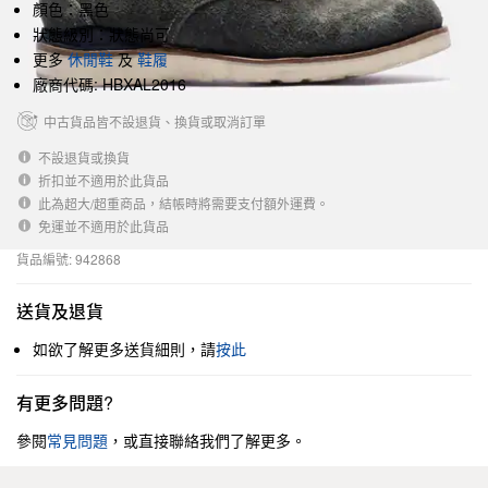
顏色：黑色
狀態級別：狀態尚可
更多
休閒鞋
及
鞋履
廠商代碼: HBXAL2016
中古貨品皆不設退貨、換貨或取消訂單
不設退貨或換貨
折扣並不適用於此貨品
此為超大/超重商品，結帳時將需要支付額外運費。
免運並不適用於此貨品
貨品編號: 942868
送貨及退貨
如欲了解更多送貨細則，請
按此
有更多問題?
參閱
常見問題
，或直接聯絡我們了解更多。