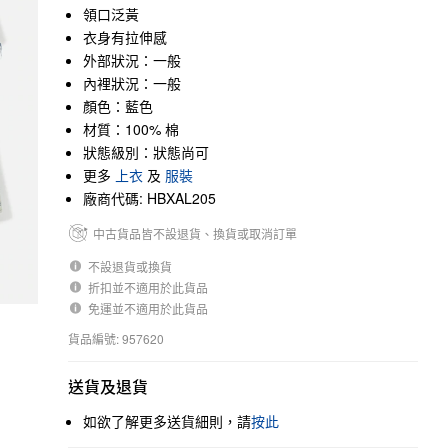
領口泛黃
衣身有拉伸感
外部狀況：一般
內裡狀況：一般
顏色：藍色
材質：100% 棉
狀態級別：狀態尚可
更多
上衣
及
服裝
廠商代碼: HBXAL205
中古貨品皆不設退貨、換貨或取消訂單
不設退貨或換貨
折扣並不適用於此貨品
免運並不適用於此貨品
貨品編號: 957620
送貨及退貨
如欲了解更多送貨細則，請
按此