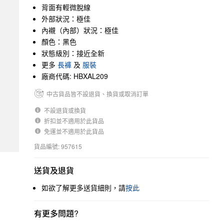
背面有輕微脫線
外部狀況：極佳
內襯（內部）狀況：極佳
顏色：黑色
狀態級別：接近全新
更多
長褲
及
服裝
廠商代碼: HBXAL209
中古貨品皆不設退貨、換貨或取消訂單
不設退貨或換貨
折扣並不適用於此貨品
免運並不適用於此貨品
貨品編號: 957615
送貨及退貨
如欲了解更多送貨細則，請
按此
有更多問題?